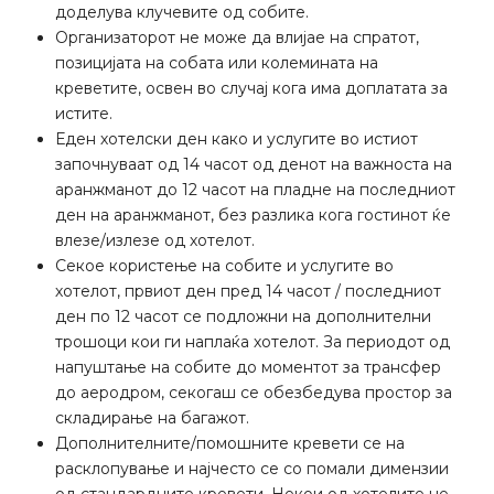
доделува клучевите од собите.
Организаторот не може да влијае на спратот,
позицијата на собата или колемината на
креветите, освен во случај кога има доплатата за
истите.
Еден хотелски ден како и услугите во истиот
започнуваат од 14 часот од денот на важноста на
аранжманот до 12 часот на пладне на последниот
ден на аранжманот, без разлика кога гостинот ќе
влезе/излезе од хотелот.
Секое користење на собите и услугите во
хотелот, првиот ден пред 14 часот / последниот
ден по 12 часот се подложни на дополнителни
трошоци кои ги наплаќа хотелот. За периодот од
напуштање на собите до моментот за трансфер
до аеродром, секогаш се обезбедува простор за
складирање на багажот.
Дополнителните/помошните кревети се на
расклопување и најчесто се со помали димензии
од стандардните кревети. Некои од хотелите не