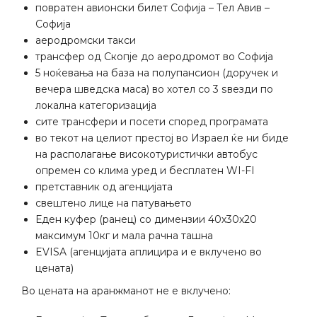
повратен авионски билет Софија – Тел Авив –
Софија
аеродромски такси
трансфер од Скопје до аеродромот во Софија
5 ноќевања на база на полупансион (доручек и
вечера шведска маса) во хотел со 3 ѕвезди по
локална категоризација
сите трансфери и посети според програмата
во текот на целиот престој во Израел ќе ни биде
на располагање високотуристички автобус
опремен со клима уред и бесплатен WI-FI
претставник од агенцијата
свештено лице на патувањето
Еден куфер (ранец) со димензии 40х30х20
максимум 10кг и мала рачна ташна
EVISA (агенцијата аплицира и е вклучено во
цената)
Во цената на аранжманот не е вклучено: