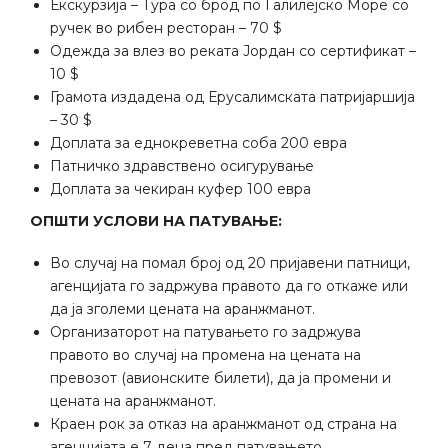
Екскурзија – Тура со брод по Галилејско Море со
ручек во рибен ресторан – 70 $
Одежда за влез во реката Јордан со сертификат –
10 $
Грамота издадена од Ерусалимската патријаршија
– 30 $
Доплата за еднокреветна соба 200 евра
Патничко здравствено осигурување
Доплата за чекиран куфер 100 евра
ОПШТИ УСЛОВИ НА ПАТУВАЊЕ:
Во случај на помал број од 20 пријавени патници,
агенцијата го задржува правото да го откаже или
да ја зголеми цената на аранжманот.
Организаторот на патувањето го задржува
правото во случај на промена на цената на
превозот (авионските билети), да ја промени и
цената на аранжманот.
Краен рок за отказ на аранжманот од страна на
агенцијата е 7 дена пред патувањето.