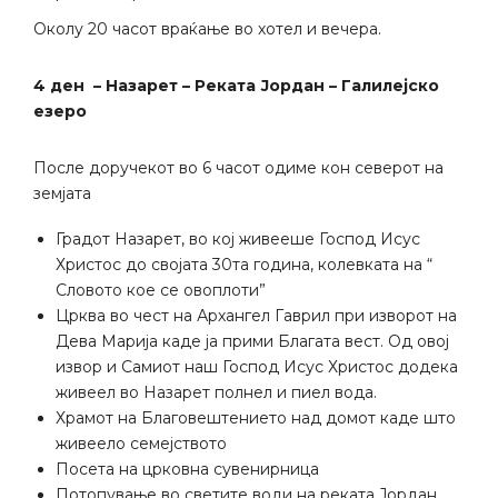
Околу 20 часот враќање во хотел и вечера.
4 ден – Назарет – Реката Јордан – Галилејско
езеро
После доручекот во 6 часот одиме кон северот на
земјата
Градот Назарет, во кој живееше Господ Исус
Христос до својата 30та година, колевката на “
Словото кое се овоплоти”
Црква во чест на Архангел Гаврил при изворот на
Дева Марија каде ја прими Благата вест. Од овој
извор и Самиот наш Господ Исус Христос додека
живеел во Назарет полнел и пиел вода.
Храмот на Благовештението над домот каде што
живеело семејството
Посета на црковна сувенирница
Потопување во светите води на реката Јордан