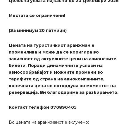
Целосна уплата најкасно до 20 Декември 2026
Местата се ограничени!
(За минимум 20 патници)
Цената на туристичкиот аранжман е
променлива и може да се коригира во
зависност од актуелните цени на авионските
билети. Поради динамичните услови на
авиосообраќајот и можните промени во
тарифите од страна на авиокомпаниите,
конечната цена се потврдува во моментот на
резервација. Ви благодариме за разбирањето.
Контакт телефон 070890405
Во цената на аранжманот е вклучено: