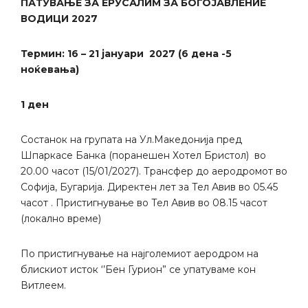
ПАТУВАЊЕ ЗА ЕРУСАЛИМ ЗА БОГОЈАВЛЕНИЕ
ВОДИЦИ 2027
Термин:
16 – 21 јануари
2027 (6 дена -5
ноќевања)
1 ден
Состанок на групата на Ул.Македонија пред
Шпаркасе Банка (поранешен Хотел Бристол) во
20.00 часот (15/01/2027). Трансфер до аеродромот во
Софија, Бугарија. Директен лет за Тел Авив во 05.45
часот . Пристигнување во Тел Авив во 08.15 часот
(локално време)
По пристигнување на најголемиот аеродром на
блискиот исток ‘’Бен Гурион” се упатуваме кон
Витлеем.