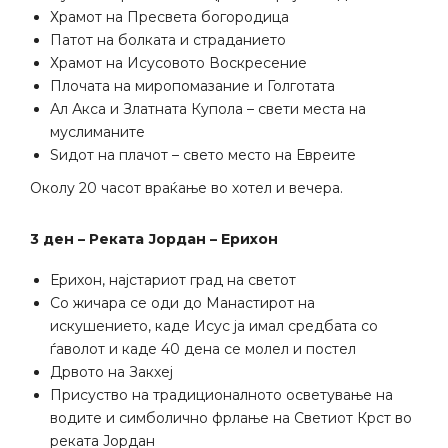
Храмот на Пресвета богородица
Патот на болката и страданието
Храмот на Исусовото Воскресение
Плочата на миропомазание и Голготата
Ал Акса и Златната Купола – свети места на
муслиманите
Ѕидот на плачот – свето место на Евреите
Околу 20 часот враќање во хотел и вечера.
3
ден – Реката Јордан – Ерихон
Ерихон, најстариот град на светот
Со жичара се оди до Манастирот на
искушението, каде Исус ја имал средбата со
ѓаволот и каде 40 дена се молел и постел
Дрвото на Закхеј
Присуство на традиционалното осветување на
водите и симболично фрлање на Светиот Крст во
реката Јордан