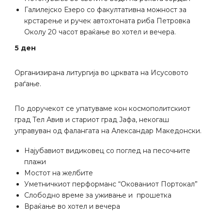
Галилејско Езеро со факултативна можност за
крстарење и ручек автохтоната риба Петровка
Околу 20 часот враќање во хотел и вечера.
5
ден
Организирана литургија во црквата на Исусовото
раѓање.
По доручекот се упатуваме кон космополитскиот
град Тел Авив и стариот град Јафа, некогаш
управуван од фалангата на Александар Македонски.
Најубавиот видиковец со поглед на песочните
плажи
Мостот на желбите
Уметничкиот перформанс “Окованиот Портокал”
Слободно време за уживање и прошетка
Враќање во хотел и вечера