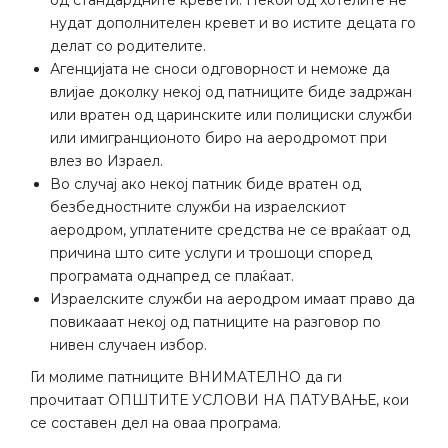
нудат дополнителен кревет и во истите децата го
делат со родителите.
Агенцијата не сноси одговорност и неможе да
влијае доколку некој од патниците биде задржан
или вратен од царинските или полициски служби
или имигранционото биро на аеродромот при
влез во Израел.
Во случај ако некој патник биде вратен од
безбедностните служби на израелскиот
аеродром, уплатените средства не се враќаат од
причина што сите услуги и трошоци според
програмата однапред се плаќаат.
Израелските служби на аеродром имаат право да
повикааат некој од патниците на разговор по
нивен случаен избор.
Ги молиме патниците ВНИМАТЕЛНО да ги
прочитаат ОПШТИТЕ УСЛОВИ НА ПАТУВАЊЕ, кои
се составен дел на оваа програма.