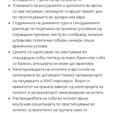
Плаќањето за екскурзиите и доплатите во врска
со ова патување, патниците го вршат првиот ден
по пристигувањето во долари или евра.
Содржината на дневните тури и секојдневните
разгледи се подложни на промени (условени од
оправдани причини: застој во сообраќај, локални
штрајкови, политички собири, немири, лоши
временски услови).
Цените се однесуваат за сместување во
стандардни соби, поглед на море, базен или соба
со балкон, агенцијата не може да гарантира.
Категоризацијата на хотелите е врз основ на
категориите во договорот помеѓу организаторот
на патувањето и ИНО партнерот. Видот и
квалитетот на храната зависат од категоријата на
хотелот и организаторот нема влијание на истата.
Распределбата на соби во хотелот врши
исклучиво рецепцијата по пристигнување во
хотелот, а пратителот на групата само ги