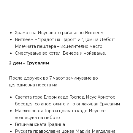
Храмот на Исусовото раѓање во Витлеем
Витлеем – “Градот на Царот” и “Дом на Лебот”
Млечната пештера – исцелително место
Сместување во хотел. Вечера и ноќевање.
2 ден – Ерусалим
После доручек во 7 часот заминуваме во
целодневна посета на
Светата гора Елеон каде Господ Исус Христос
беседел со апостолите и го оплакувал Ерусалим
Маслиновата Гора и црквата каде Исус се
вознесува на небото
Гетциманската Градина
Руската православна црква Марија Магдалена