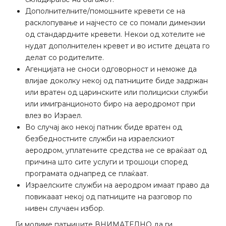
Дополнителните/помошните кревети се на
расклопување и најчесто се со помали димензии
од стандардните кревети. Некои од хотелите не
нудат дополнителен кревет и во истите децата го
делат со родителите.
Агенцијата не сноси одговорност и неможе да
влијае доколку некој од патниците биде задржан
или вратен од царинските или полициски служби
или имигранционото биро на аеродромот при
влез во Израел.
Во случај ако некој патник биде вратен од
безбедностните служби на израелскиот
аеродром, уплатените средства не се враќаат од
причина што сите услуги и трошоци според
програмата однапред се плаќаат.
Израелските служби на аеродром имаат право да
повикааат некој од патниците на разговор по
нивен случаен избор.
Ги молиме патниците ВНИМАТЕЛНО да ги