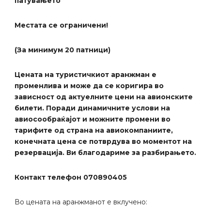
патувањето
Местата се ограничени!
(За минимум 20 патници)
Цената на туристичкиот аранжман е
променлива и може да се коригира во
зависност од актуелните цени на авионските
билети. Поради динамичните услови на
авиосообраќајот и можните промени во
тарифите од страна на авиокомпаниите,
конечната цена се потврдува во моментот на
резервација. Ви благодариме за разбирањето.
Контакт телефон 070890405
Во цената на аранжманот е вклучено: