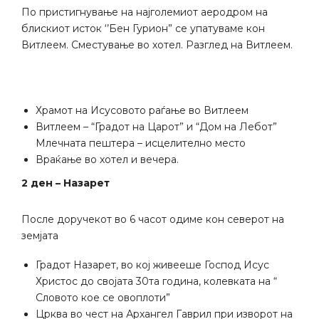
По пристигнување на најголемиот аеродром на
блискиот исток ‘’Бен Гурион” се упатуваме кон
Витлеем. Сместување во хотел. Разглед на Витлеем.
Храмот на Исусовото раѓање во Витлеем
Витлеем – “Градот на Царот” и “Дом на Лебот”
Млечната пештера – исцелително место
Враќање во хотел и вечера.
2 ден – Назарет
После доручекот во 6 часот одиме кон северот на
земјата
Градот Назарет, во кој живееше Господ Исус
Христос до својата 30та година, колевката на “
Словото кое се овоплоти”
Црква во чест на Архангел Гаврил при изворот на