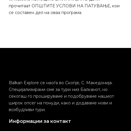
прочитаат ОПШТИТЕ УСЛОВИ НА ПАТУВАЊЕ, кои
се составен дел на оваа програма.
Balkan Explore се наоѓа во Скопје, С. Македонија.
Специјализирани сме за тури низ Балканот, но
секогаш го прошируваме и подобруваме нашиот
широк опсег на понуди, како и додаваме нови и
возбудливи тури.
Информации за контакт