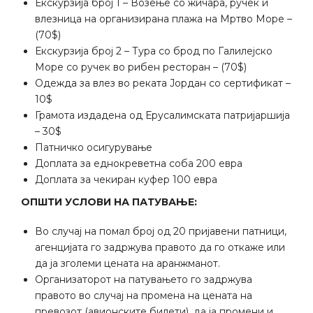
Екскурзија број 1 – Возење со жичара, ручек и
влезница на организирана плажа на Мртво Море –
(70$)
Екскурзија број 2 – Тура со брод по Галилејско
Море со ручек во рибен ресторан – (70$)
Одежда за влез во реката Јордан со сертификат –
10$
Грамота издадена од Ерусалимската патријаршија
– 30$
Патничко осигурување
Доплата за еднокреветна соба 200 евра
Доплата за чекиран куфер 100 евра
ОПШТИ УСЛОВИ НА ПАТУВАЊЕ:
Во случај на помал број од 20 пријавени патници,
агенцијата го задржува правото да го откаже или
да ја зголеми цената на аранжманот.
Организаторот на патувањето го задржува
правото во случај на промена на цената на
превозот (авионските билети), да ја промени и