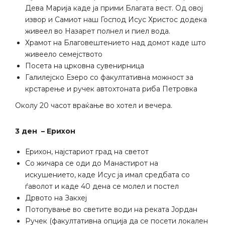
Дева Марија каде ја прими Благата вест. Од овој
извор и Самиот наш Господ Исус Христос додека
живеел во Назарет полнел и пиел вода.
Храмот на Благовештението над домот каде што
живеело семејството
Посета на црковна сувенирница
Галилејско Езеро со факултативна можност за
крстарење и ручек автохтоната риба Петровка
Околу 20 часот враќање во хотел и вечера.
3
ден – Ерихон
Ерихон, најстариот град на светот
Со жичара се оди до Манастирот на
искушението, каде Исус ја имал средбата со
ѓаволот и каде 40 дена се молел и постел
Дрвото на Закхеј
Потопување во светите води на реката Јордан
Ручек (факултативна опција да се посети локален