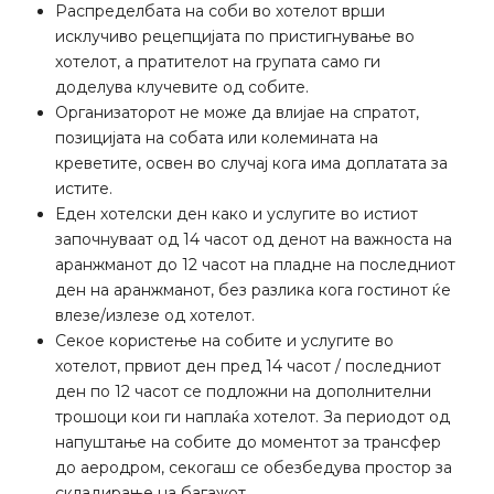
Распределбата на соби во хотелот врши
исклучиво рецепцијата по пристигнување во
хотелот, а пратителот на групата само ги
доделува клучевите од собите.
Организаторот не може да влијае на спратот,
позицијата на собата или колемината на
креветите, освен во случај кога има доплатата за
истите.
Еден хотелски ден како и услугите во истиот
започнуваат од 14 часот од денот на важноста на
аранжманот до 12 часот на пладне на последниот
ден на аранжманот, без разлика кога гостинот ќе
влезе/излезе од хотелот.
Секое користење на собите и услугите во
хотелот, првиот ден пред 14 часот / последниот
ден по 12 часот се подложни на дополнителни
трошоци кои ги наплаќа хотелот. За периодот од
напуштање на собите до моментот за трансфер
до аеродром, секогаш се обезбедува простор за
складирање на багажот.