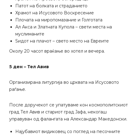
Патот на болката и страданието
Храмот на Исусовото Воскресение
Плочата на миропомазание и Голготата
Ал Акса и Златната Купола – свети места на
муслиманите
Ѕидот на плачот – свето место на Евреите
Околу 20 часот враќање во хотел и вечера.
5
ден – Тел Авив
Организирана литургија во црквата на Исусовото
раѓање.
После доручекот се упатуваме кон космополитскиот
град Тел Авив и стариот град Јафа, некогаш
управуван од фалангата на Александар Македонски.
Најубавиот видиковец со поглед на песочните