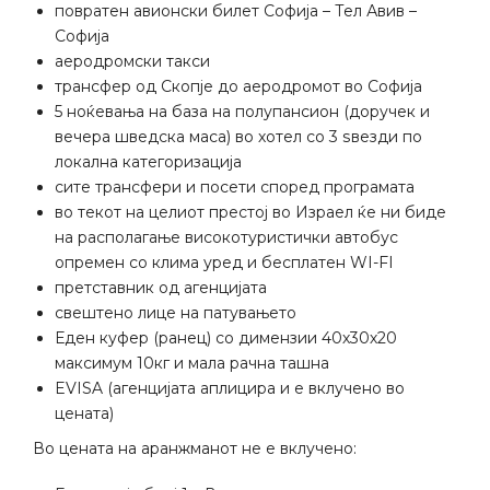
повратен авионски билет Софија – Тел Авив –
Софија
аеродромски такси
трансфер од Скопје до аеродромот во Софија
5 ноќевања на база на полупансион (доручек и
вечера шведска маса) во хотел со 3 ѕвезди по
локална категоризација
сите трансфери и посети според програмата
во текот на целиот престој во Израел ќе ни биде
на располагање високотуристички автобус
опремен со клима уред и бесплатен WI-FI
претставник од агенцијата
свештено лице на патувањето
Еден куфер (ранец) со димензии 40х30х20
максимум 10кг и мала рачна ташна
EVISA (агенцијата аплицира и е вклучено во
цената)
Во цената на аранжманот не е вклучено: