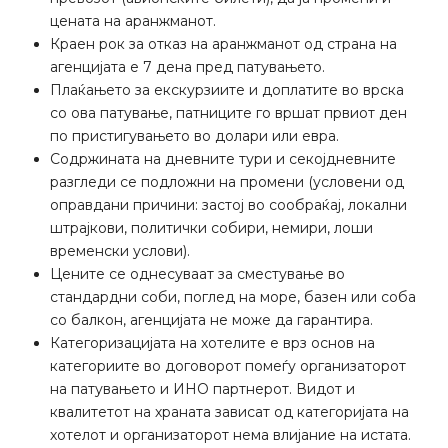
цената на аранжманот.
Краен рок за отказ на аранжманот од страна на
агенцијата е 7 дена пред патувањето.
Плаќањето за екскурзиите и доплатите во врска
со ова патување, патниците го вршат првиот ден
по пристигувањето во долари или евра.
Содржината на дневните тури и секојдневните
разгледи се подложни на промени (условени од
оправдани причини: застој во сообраќај, локални
штрајкови, политички собири, немири, лоши
временски услови).
Цените се однесуваат за сместување во
стандардни соби, поглед на море, базен или соба
со балкон, агенцијата не може да гарантира.
Категоризацијата на хотелите е врз основ на
категориите во договорот помеѓу организаторот
на патувањето и ИНО партнерот. Видот и
квалитетот на храната зависат од категоријата на
хотелот и организаторот нема влијание на истата.