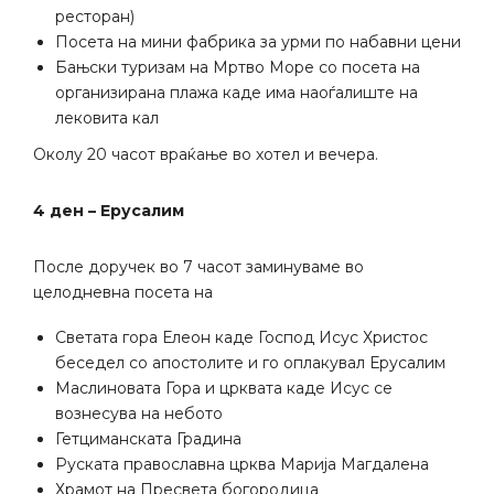
ресторан)
Посета на мини фабрика за урми по набавни цени
Бањски туризам на Мртво Море со посета на
организирана плажа каде има наоѓалиште на
лековита кал
Околу 20 часот враќање во хотел и вечера.
4 ден – Ерусалим
После доручек во 7 часот заминуваме во
целодневна посета на
Светата гора Елеон каде Господ Исус Христос
беседел со апостолите и го оплакувал Ерусалим
Маслиновата Гора и црквата каде Исус се
вознесува на небото
Гетциманската Градина
Руската православна црква Марија Магдалена
Храмот на Пресвета богородица